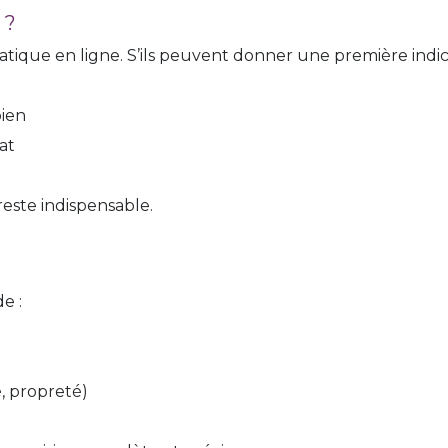
 ?
que en ligne. S’ils peuvent donner une première indicat
bien
at
reste indispensable.
e :
, propreté)