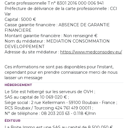
Carte professionnelle T n° 8301 2016 000 006 941
Préfecture de délivrance de la carte professionnelle : CCI
Var
Capital : 5000 €
Caisse garantie financière : ABSENCE DE GARANTIE
FINANCIERE
Montant garantie financière : Non renseigné €
Nom du médiateur : MEDIATION CONSOMMATION
DEVELOPPEMENT
Adresse du site médiateur :
https://www.medconsodev.eu/
Ces informations ne sont pas disponibles pour l'instant,
cependant pour en prendre connaissance merci de nous
laisser un message
HÉBERGEMENT
Le Site est hébergé sur les serveurs de OVH ;
SAS au capital de 10 069 020 € ;
Siège social : 2 rue Kellermann - 59100 Roubaix - France ;
RCS Roubaix / Tourcoing 424 761 419 00011 ;
N° de téléphone : 08 203 203 63 - 0.118 €/mn
ÉDITEUR
La Boite Immo est une SAS au capital de 8 500 050 €,