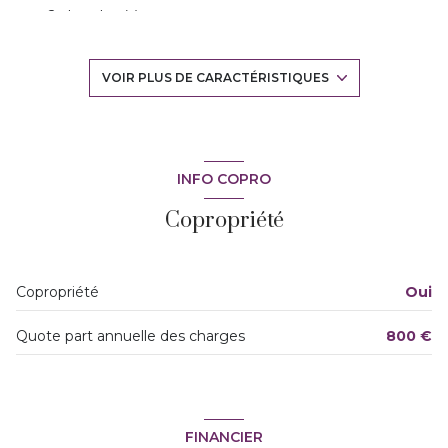
2 chambre(s)
1 salle(s) de bain
VOIR PLUS DE CARACTÉRISTIQUES
construit en 1964
cuisine séparée (équipée)
INFO COPRO
Copropriété
Chauffage individuel : air pulsé (climatisation)
exposition Sud
Copropriété
Oui
3 niveau(x)
Quote part annuelle des charges
800 €
3ème étage
3 étage(s)
FINANCIER