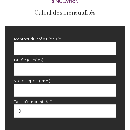
SIMULATION
Calcul des mensualités
Montant du crédit (en €)*
Durée (années)*
Votre apport (en €) *
Taux d'emprunt (%) *