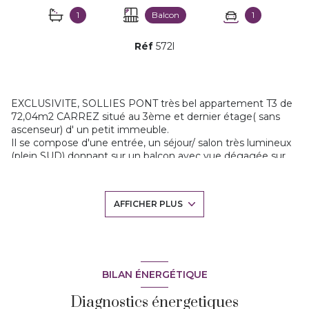
1
Balcon
1
Réf
572l
EXCLUSIVITE, SOLLIES PONT très bel appartement T3 de
72,04m2 CARREZ situé au 3ème et dernier étage( sans
ascenseur) d' un petit immeuble.
Il se compose d'une entrée, un séjour/ salon très lumineux
(plein SUD) donnant sur un balcon avec vue dégagée sur
Sollies Ville, une grande cuisine séparée (11m2) entièrement
équipée, deux chambres avec placards, une salle de bains,
wc. Le tout dans un ETAT IRREPROCHABLE et un style
AFFICHER PLUS
raffiné. CAVE de 9m2, place de parking privative,
climatisation dans les chambres et séjour. Proche à pieds
de toutes les commodités, et au calme, faibles charges,
pas de travaux à prévoir .
Contact Florence SOLDANO Agent commercial
immatriculé au RSAC de TOULON sous le numéro 817 486
BILAN ÉNERGÉTIQUE
178. Les honoraires sont à la charge du vendeur.
Diagnostics énergetiques