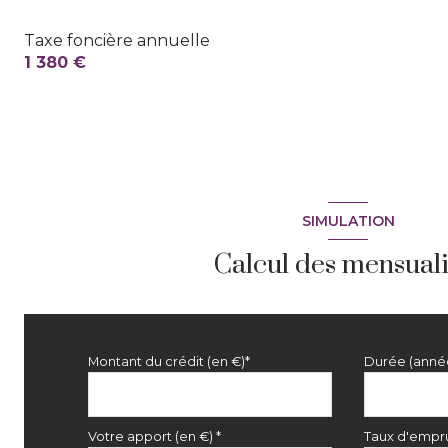
Taxe foncière annuelle
1 380 €
SIMULATION
Calcul des mensuali
Montant du crédit (en €)*
Durée (anné
Votre apport (en €) *
Taux d'empru