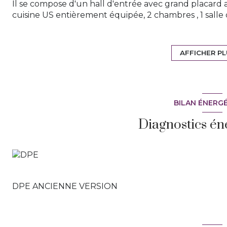
Il se compose d'un hall d'entrée avec grand placard 
cuisine US entièrement équipée, 2 chambres , 1 salle
Vous profiterez d'un très bel extérieur avec GRAN
Un parking privatif et nombreuses places au seins de 
Proche des commodités, faibles charges, nombreux ran
AFFICHER P
VISITER TRES RAPIDEMENT.
Votre contact FLORENCE soldano EI Agent commerc
numéro 817 486 178. Les honoraires sont à la charge
BILAN ÉNERG
Diagnostics én
DPE ANCIENNE VERSION