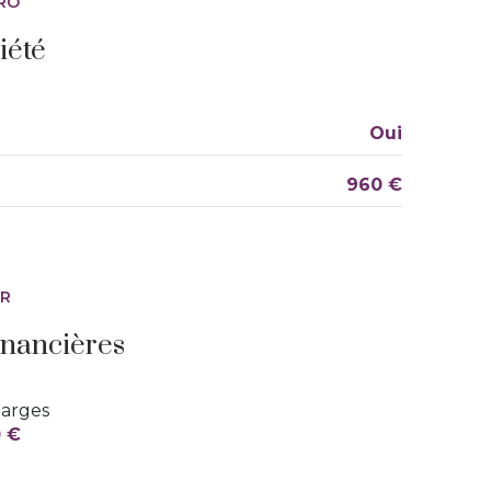
RO
iété
Oui
960 €
ER
inancières
arges
 €