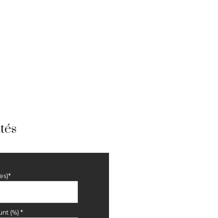
tés
es)*
nt (%) *