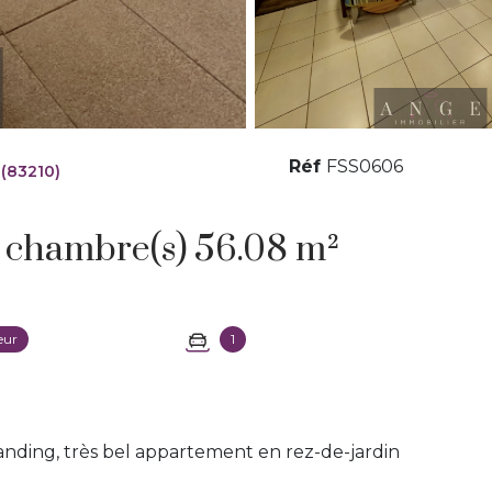
Réf
FSS0606
(83210)
Appartement 3 pièce(s) 2 chambre(s) 56.08 m²
eur
1
ding, très bel appartement en rez-de-jardin