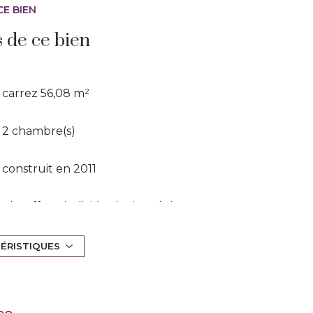
CE BIEN
s de ce bien
carrez 56,08 m²
2 chambre(s)
construit en 2011
Chauffage individuel : air pulsé
(climatisation)
TÉRISTIQUES
3 étage(s)
terrasse