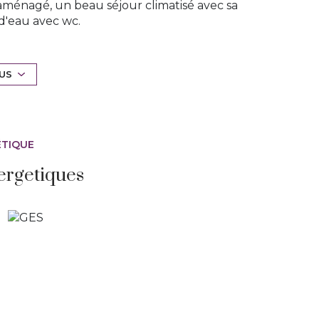
aménagé, un beau séjour climatisé avec sa
 d'eau avec wc.
DE TERRASSE pour une surface de 36m2.
la copropriété.
gements, le bien est en parfait état. A
LUS
ial immatriculé au RSAC de TOULON sous le
 du vendeur.
ÉTIQUE
ergetiques