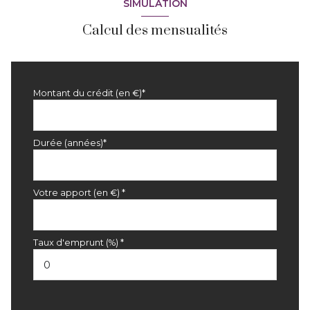
SIMULATION
Calcul des mensualités
Montant du crédit (en €)*
Durée (années)*
Votre apport (en €) *
Taux d'emprunt (%) *