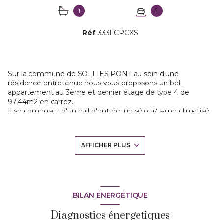
1
1
Réf
333FCPCXS
Sur la commune de SOLLIES PONT au sein d’une
résidence entretenue nous vous proposons un bel
appartement au 3ème et dernier étage de type 4 de
97,44m2 en carrez.
Il se compose : d'un hall d'entrée, un séjour/ salon climatisé
donnant sur une terrasse de 11m2, une cuisine séparée
équipée et aménagée (9,94m2), 3 chambres, wc séparés,
une grande salle de bains (9m2), une buanderie, cellier, ainsi
AFFICHER PLUS
qu'un joli dressing. L'appartement offre de nombreux
rangements
le tout dans un état irréprochable.
Stationnement sur le parking de l'immeuble avec place
réservée.
AUCUN TRAVAUX A PREVOIR, et COUP DE COEUR
assuré! Contactez Florence SOLDANO, Tél : 06 63 00 90 11,
BILAN ÉNERGÉTIQUE
Agent commercial immatriculé au RSAC de TOULON sous
Diagnostics énergetiques
le numéro 817 486 178. Les honoraires sont à la charge du