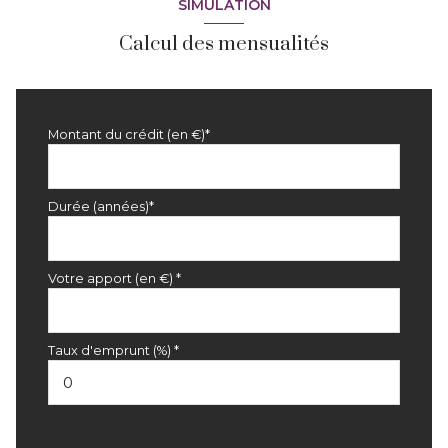
SIMULATION
Calcul des mensualités
Montant du crédit (en €)*
Durée (années)*
Votre apport (en €) *
Taux d'emprunt (%) *