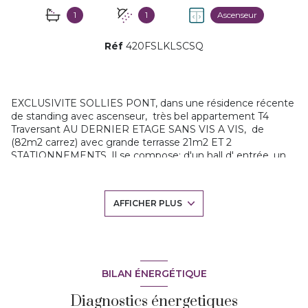
1
1
Ascenseur
Réf
420FSLKLSCSQ
EXCLUSIVITE SOLLIES PONT, dans une résidence récente
de standing avec ascenseur, très bel appartement T4
Traversant AU DERNIER ETAGE SANS VIS A VIS, de
(82m2 carrez) avec grande terrasse 21m2 ET 2
STATIONNEMENTS. Il se compose: d'un hall d' entrée, un
beau séjour climatisé avec sa cuisine US entièrement
équipée, 3 chambres dont une avec salle d'eau, une salle
de bains, wc , placards. Une superbe terrasse 21M2 avec
AFFICHER PLUS
VUE DEGAGEE, et 2 stationnements privatif pour
compléter cette offre. Appartement en PARFAIT ETAT.
Proche des commodités, faibles charges, A VISITER
RAPIDEMENT. Contactez Florence SOLDANO, Tél : 06 63
00 90 11, Agent commercial immatriculé au RSAC de
TOULON sous le numéro 817 486 178. Les honoraires sont
BILAN ÉNERGÉTIQUE
à la charge du vendeur.
Diagnostics énergetiques