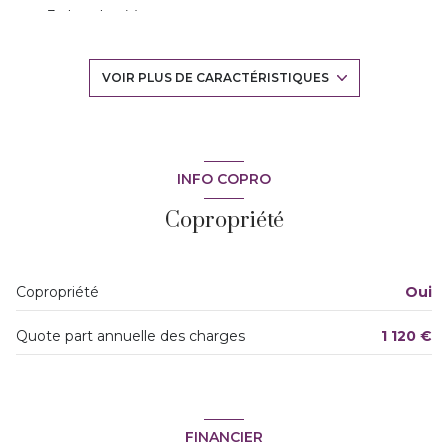
3 chambre(s)
1 salle(s) de bain
VOIR PLUS DE CARACTÉRISTIQUES
1 salle(s) d'eau
construit en 2013
INFO COPRO
Copropriété
cuisine américaine (équipée)
Chauffage individuel : air pulsé (climatisation)
Copropriété
Oui
3 niveau(x)
Quote part annuelle des charges
1 120 €
3ème étage
3 étage(s)
FINANCIER