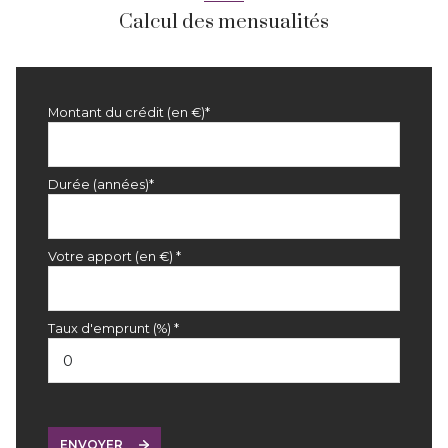
Calcul des mensualités
Montant du crédit (en €)*
Durée (années)*
Votre apport (en €) *
Taux d'emprunt (%) *
ENVOYER