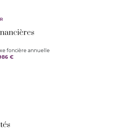
ER
inancières
xe foncière annuelle
986 €
tés