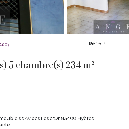
Réf
613
400)
Maison de village 10 pièce(s) 5 chambre(s) 234 m²
euble sis Av des Iles d'Or 83400 Hyères.
ante: