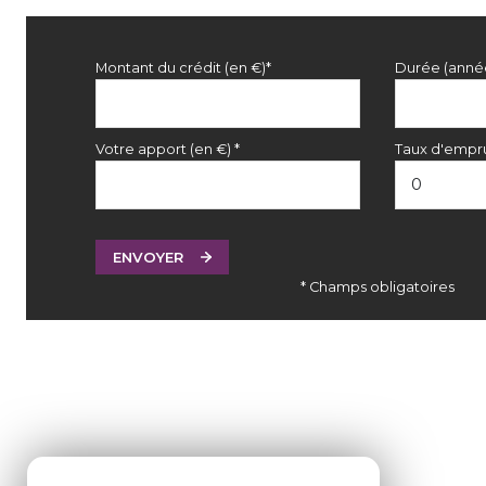
Montant du crédit (en €)*
Durée (anné
Votre apport (en €) *
Taux d'empru
ENVOYER
* Champs obligatoires