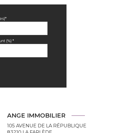
es)*
nt (%) *
ANGE IMMOBILIER
105 AVENUE DE LA RÉPUBLIQUE
83210
LA FARLÈDE