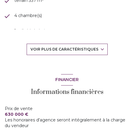
terrain 337 m²
4 chambre(s)
1 salle(s) de bain
1 salle(s) d'eau
VOIR PLUS DE CARACTÉRISTIQUES
construit en 2019
cuisine américaine (équipée)
FINANCIER
Informations financières
Chauffage individuel : air pulsé (climatisation)
4 parking(s)
Prix de vente
630 000 €
Les honoraires d'agence seront intégralement à la charge
exposition Sud
du vendeur