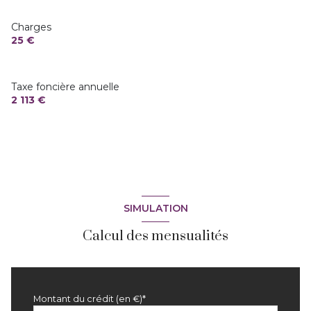
2 niveau(x)
Charges
25 €
vue Jardin
terrasse
Taxe foncière annuelle
2 113 €
SIMULATION
Calcul des mensualités
Montant du crédit (en €)*