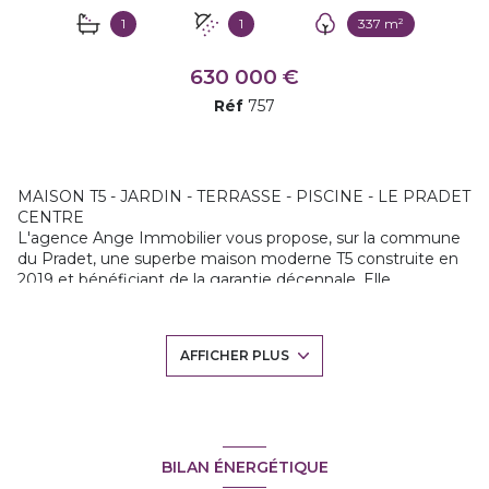
1
1
337 m²
630 000 €
Réf
757
MAISON T5 - JARDIN - TERRASSE - PISCINE - LE PRADET
CENTRE
L'agence Ange Immobilier vous propose, sur la commune
du Pradet, une superbe maison moderne T5 construite en
2019 et bénéficiant de la garantie décennale. Elle
développe 102 m² habitables sur un terrain de 337 m².
Au rez-de-jardin, vous découvrirez :
-une entrée
AFFICHER PLUS
-une vaste pièce de vie avec séjour et cuisine ouverte,
entièrement aménagée et équipée
-une suite parentale de plain-pied comprenant une salle
d'eau
-un dressing sur mesure
-un WC indépendant
BILAN ÉNERGÉTIQUE
L’étage se compose de trois chambres ainsi que d'une salle