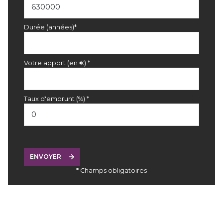
Durée (années)*
Votre apport (en €) *
Taux d'emprunt (%) *
ENVOYER
* Champs obligatoires