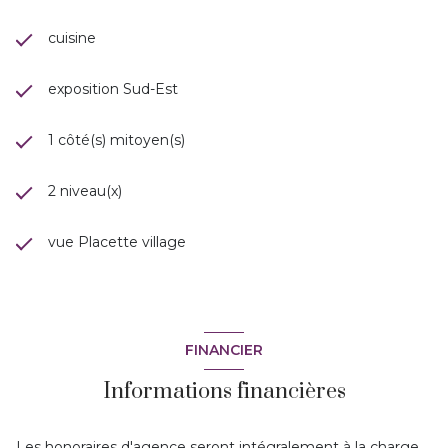
cuisine
exposition Sud-Est
1 côté(s) mitoyen(s)
2 niveau(x)
vue Placette village
FINANCIER
Informations financières
Les honoraires d'agence seront intégralement à la charge