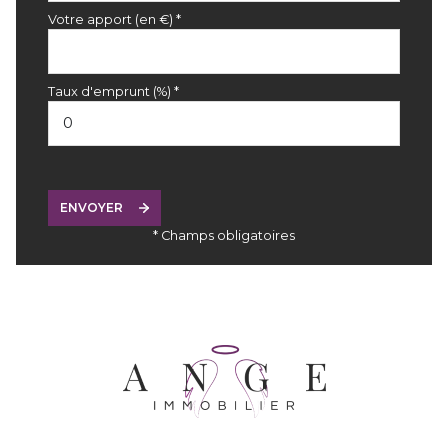
Votre apport (en €) *
Taux d'emprunt (%) *
ENVOYER
* Champs obligatoires