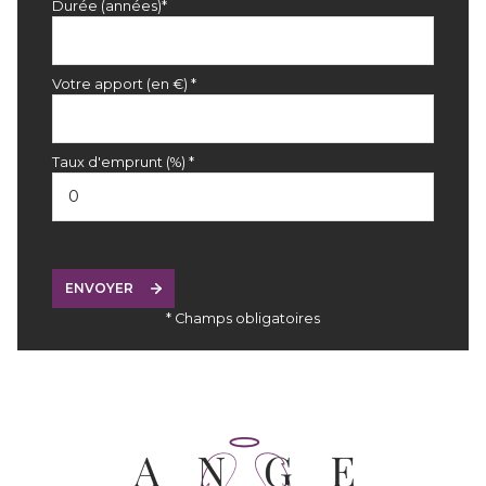
Durée (années)*
Votre apport (en €) *
Taux d'emprunt (%) *
ENVOYER
* Champs obligatoires