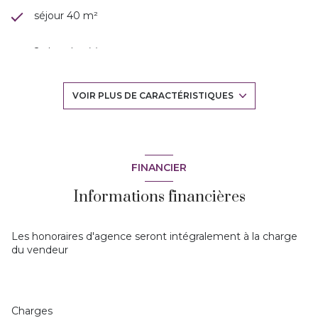
séjour 40 m²
2 chambre(s)
1 salle(s) d'eau
VOIR PLUS DE CARACTÉRISTIQUES
construit en 2004
cuisine américaine (équipée)
FINANCIER
Informations financières
Chauffage individuel : poêle (bois)
1 garage(s)
Les honoraires d'agence seront intégralement à la charge
du vendeur
exposition Sud-Est
2 niveau(x)
Charges