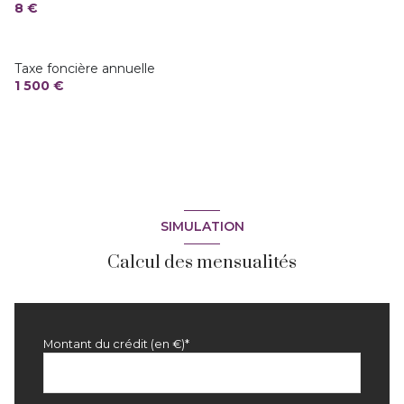
8 €
vue Dominante
Taxe foncière annuelle
terrasse
1 500 €
SIMULATION
Calcul des mensualités
Montant du crédit (en €)*