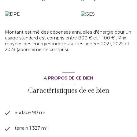
Cette villa individuelle est dans un secteur campagne et
paisible, exposée Est-Ouest. Elle est équipée de double
vitrage PVC, volets roulants, poele à bois, climatisation
réversible.
Elle ne nécessite pas de travaux à prévoir. De quoi se
stationner également. A visiter avec Marie-ange
Montant estimé des dépenses annuelles d'énergie pour un
usage standard est compris entre 800 € et 1 100 € . Prix
moyens des énergies indexés sur les années 2021, 2022 et
2023 (abonnements compris).
A PROPOS DE CE BIEN
Caractéristiques de ce bien
Surface 90 m²
terrain 1 327 m²