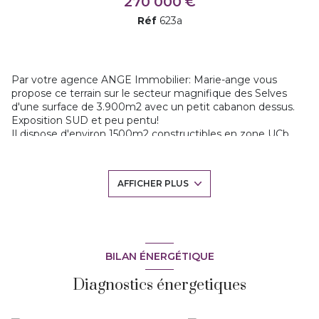
270 000 €
Réf
623a
Par votre agence ANGE Immobilier: Marie-ange vous
propose ce terrain sur le secteur magnifique des Selves
d'une surface de 3.900m2 avec un petit cabanon dessus.
Exposition SUD et peu pentu!
Il dispose d'environ 1500m2 constructibles en zone UCb,
avec 5% d'emprise au sol + 30% à l'étage (soit 100m2 burt
habitables) + les annexes terrasses garage et piscine seront
possibles (30 et 20m2). Les viabilités arrivent devant et
AFFICHER PLUS
prévoir un assainissement autonome. Le reste du terrain
est en zone naturelle, bordé d'Oliviers magnifiques! Il est
quasiment plat, dans un cadre de vie idyllique et surtout
libre constructeur. Rare à la vente. Appelez moi pour plus
amples renseignements. Coup de coeur assuré
BILAN ÉNERGÉTIQUE
Diagnostics énergetiques