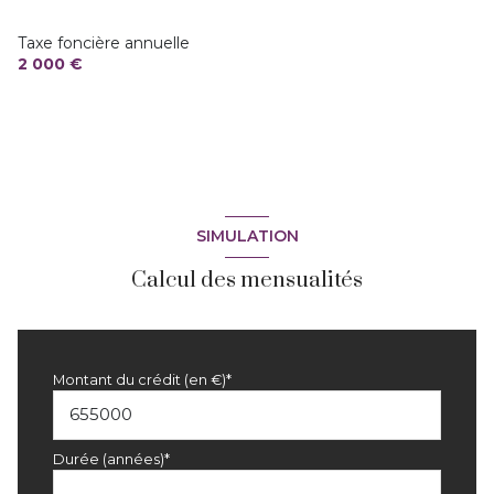
2 parking(s)
Taxe foncière annuelle
2 000 €
exposition Sud
vue Mer
terrasse
SIMULATION
Calcul des mensualités
Montant du crédit (en €)*
Durée (années)*