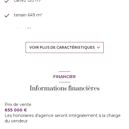
carrez 120 m²
terrain 649 m²
séjour 32 m²
3 chambre(s)
VOIR PLUS DE CARACTÉRISTIQUES
1 salle(s) de bain
construit en 1962
FINANCIER
Informations financières
cuisine séparée
Chauffage central : radiateur (gaz)
Prix de vente
655 000 €
Les honoraires d'agence seront intégralement à la charge
1 garage(s)
du vendeur