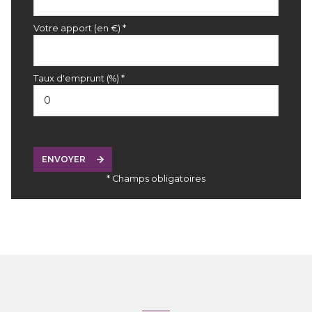
Votre apport (en €) *
Taux d'emprunt (%) *
ENVOYER
* Champs obligatoires