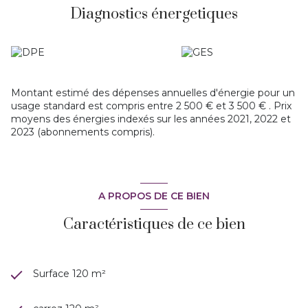
Diagnostics énergetiques
continuité de vie vers le jardin
. La vue mer, subtile et
apaisante, accompagne chaque instant.
La partie nuit accueille trois chambres confortables, offrant
calme et intimité.
Un garage de 18 m² complète parfaitement l’ensemble.
Implantée sur un
terrain arboré de 649 m²
, la propriété
bénéficie d’une belle exposition et d’un cadre
Montant estimé des dépenses annuelles d'énergie pour un
méditerranéen privilégié et un calme absolu!
usage standard est compris entre 2 500 € et 3 500 € . Prix
Prévoir travaux de rafraîchissement ce qui permettra de
moyens des énergies indexés sur les années 2021, 2022 et
révéler tout le caractère et le potentiel de cette
2023 (abonnements compris).
adresse rare
, et d’en faire une résidence au cachet
résolument unique. A visiter avec Marie-Ange
A PROPOS DE CE BIEN
Caractéristiques de ce bien
Surface 120 m²