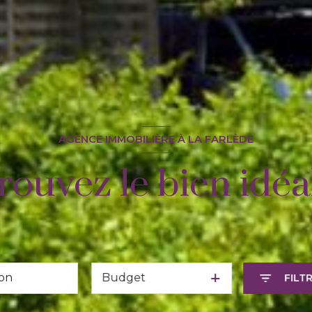
AGENCE IMMOBILIÈRE À LA FARLÈDE
rouvez le bien idéal
Budget
FILT