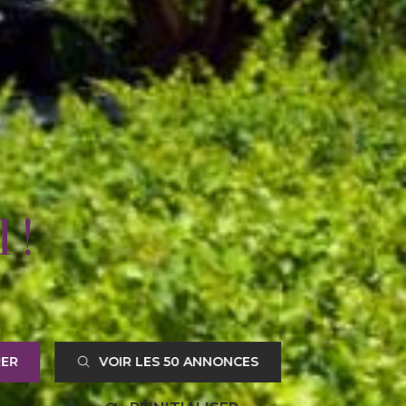
 !
RER
VOIR LES
50
ANNONCES