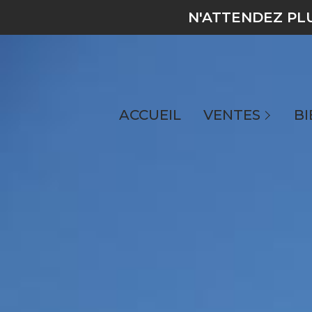
N'ATTENDEZ PL
toutes nos annonces
maisons
ACCUEIL
VENTES
BI
appartements
terrains