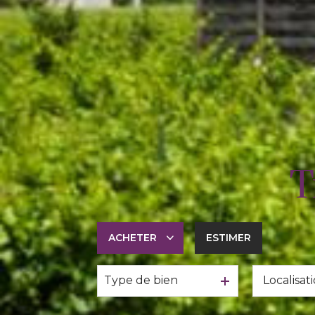
T
ACHETER
ESTIMER
Type de bien
De l'ancien