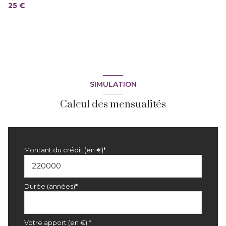
25 €
SIMULATION
Calcul des mensualités
Montant du crédit (en €)*
Durée (années)*
Votre apport (en €) *