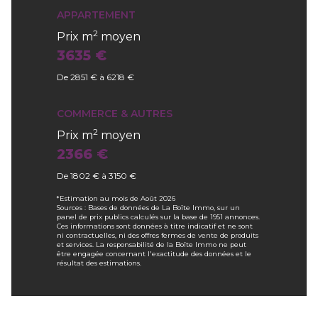
APPARTEMENT
2
Prix m
moyen
3635 €
De 2851 € à 6218 €
COMMERCE & AUTRES
2
Prix m
moyen
2366 €
De 1802 € à 3150 €
*Estimation au mois de Août 2026
Sources : Bases de données de La Boîte Immo, sur un
panel de prix publics calculés sur la base de 1951 annonces.
Ces informations sont données à titre indicatif et ne sont
ni contractuelles, ni des offres fermes de vente de produits
et services. La responsabilité de la Boîte Immo ne peut
être engagée concernant l'exactitude des données et le
résultat des estimations.