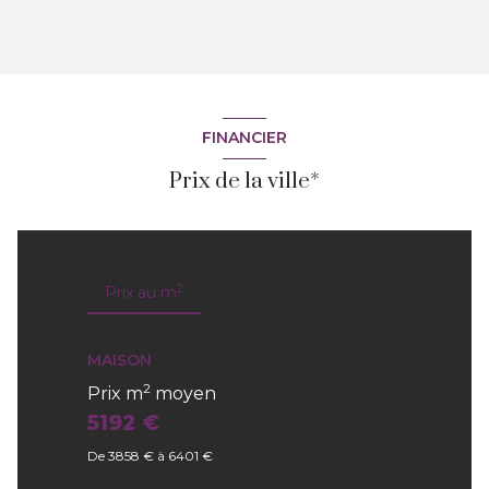
FINANCIER
Prix de la ville*
2
Prix au m
MAISON
2
Prix m
moyen
5192 €
De 3858 € à 6401 €