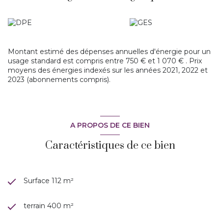
PRESTATIONS: climatisation réversible ,chauffe eau solaire;
double vitrage; fibre, portail automatique
idéal famille à visiter
VOTRE CONTACT Florence SOLDANO, EI Agent
commercial immatriculé au RSAC de TOULON sous le
numéro 817 486 178. Les honoraires sont à la charge du
Montant estimé des dépenses annuelles d'énergie pour un
vendeur.
usage standard est compris entre 750 € et 1 070 € . Prix
moyens des énergies indexés sur les années 2021, 2022 et
2023 (abonnements compris).
A PROPOS DE CE BIEN
Caractéristiques de ce bien
Surface 112 m²
terrain 400 m²