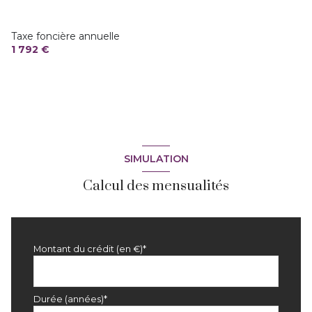
Taxe foncière annuelle
1 792 €
SIMULATION
Calcul des mensualités
Montant du crédit (en €)*
Durée (années)*