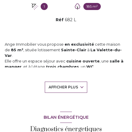
1
185 m²
Réf
682 L
Ange Immobilier vous propose
en exclusivité
cette maison
de
85 m²
, située lotissement
Sainte-Clair
à
La Valette-du-
Var
.
Elle offre un espace séjour avec
cuisine ouverte
, une
salle à
manger
, et à l étage
trois chambres
, un
WC
indépendant
et une
salle d’eau
. Tout cela à proximité
immédiate de toutes commodités et Avenue 83.
Elle est traversante, jardinet sans vis à vis et spacieuse.
AFFICHER PLUS
Le
terrain de 185 m²
permet un
accès direct au
stationnement extérieur
et dispose actuellement
d’un
cabanon maçonné
, idéal pour le stockage.
« L’opportunité de réaliser un projet qui vous ressemble
»
BILAN ÉNERGÉTIQUE
Vous l’aurez compris, cette maison est un
véritable produit
brut à façonner selon vos envies
.
Diagnostics énergetiques
Elle nécessite des
travaux d’aménagement
qui permettront