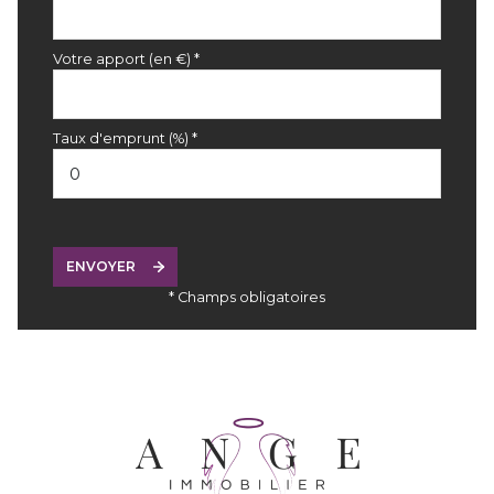
Votre apport (en €) *
Taux d'emprunt (%) *
ENVOYER
* Champs obligatoires