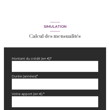
terrasse
SIMULATION
Calcul des mensualités
Montant du crédit (en €)*
Durée (années)*
Votre apport (en €) *