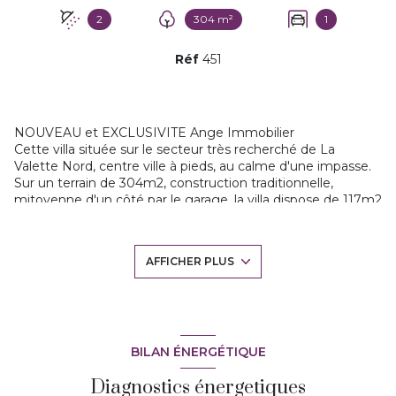
2
304 m²
1
Réf
451
NOUVEAU et EXCLUSIVITE Ange Immobilier
Cette villa située sur le secteur très recherché de La
Valette Nord, centre ville à pieds, au calme d'une impasse.
Sur un terrain de 304m2, construction traditionnelle,
mitoyenne d'un côté par le garage, la villa dispose de 117m2
habitables plus un garage de 13m2.
Au rez de chaussée, hall d'entrée, ouvrant sur la pièce à
vivre de 39m2 séjour/salle à manger. Une cuisne ouverte et
AFFICHER PLUS
équipée de 9m2.
Une buanderie et le garage. La pièce à vivre est tres
lumineuse et spacieuse.
A l'étage vous découvrirez 4 chambres de 9 à 12m2, deux
salles d'eau.
La villa est exposée Sud, et hors lotissement. Deux
BILAN ÉNERGÉTIQUE
stationnements véhicules sur le terrain.
Diagnostics énergetiques
Climatisations reversibles, et forage. Rare sur ce secteur. A