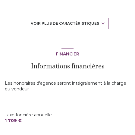
4 chambre(s)
2 salle(s) d'eau
VOIR PLUS DE CARACTÉRISTIQUES
construit en 1994
cuisine américaine (équipée)
FINANCIER
Informations financières
Chauffage individuel : air pulsé (climatisation)
1 garage(s)
Les honoraires d'agence seront intégralement à la charge
du vendeur
exposition Sud
1 côté(s) mitoyen(s)
Taxe foncière annuelle
1 709 €
1 niveau(x)