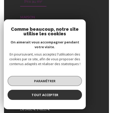
2
Prix au m
MAISON
2
Prix m
moyen
Comme beaucoup, notre site
4012 €
utilise les cookies
De 3165 € à 4990 €
On aimerait vous accompagner pendant
votre visite.
APPARTEMENT
En poursuivant, vous acceptez l'utilisation des
cookies par ce site, afin de vous proposer des
2
Prix m
moyen
contenus adaptés et réaliser des statistiques !
3364 €
De 2485 € à 3589 €
PARAMÉTRER
COMMERCE & AUTRES
2
TOUT ACCEPTER
Prix m
moyen
3723 €
De 3450 € à 4833 €