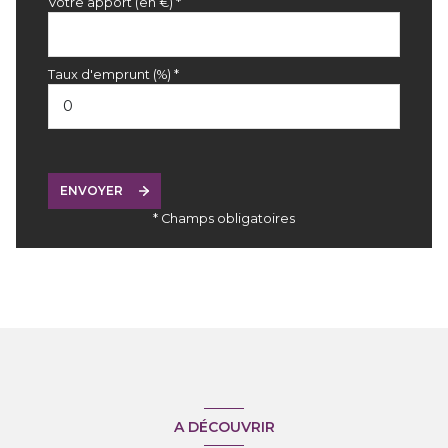
Votre apport (en €) *
Taux d'emprunt (%) *
ENVOYER
* Champs obligatoires
A DÉCOUVRIR