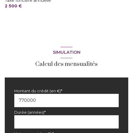
Taxe foncière annuelle
2 parking(s)
2 500 €
exposition Sud
1 niveau(x)
vue COUDON
SIMULATION
Calcul des mensualités
terrasse
arboré
Montant du crédit (en €)*
piscinable
Durée (années)*