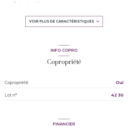
2 chambre(s)
1 salle(s) d'eau
VOIR PLUS DE CARACTÉRISTIQUES
construit en 1970
cuisine séparée (semi-équipée)
INFO COPRO
Copropriété
exposition Sud
4ème étage
Copropriété
Oui
4 étage(s)
Lot n°
42 30
vue Dégagée
cave
FINANCIER