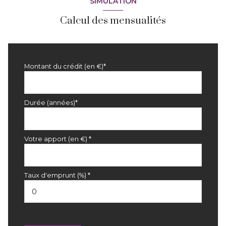
SIMULATION
Calcul des mensualités
Montant du crédit (en €)*
Durée (années)*
Votre apport (en €) *
Taux d'emprunt (%) *