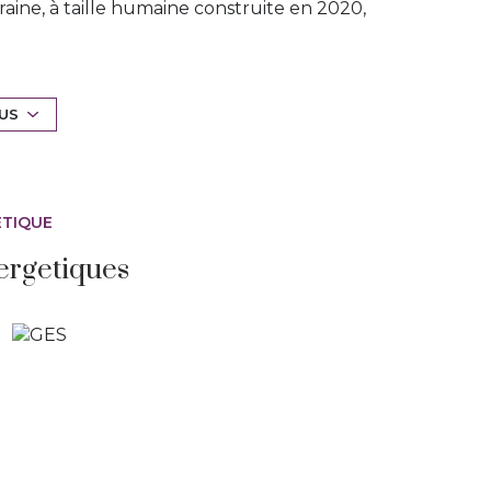
aine, à taille humaine construite en 2020,
et dernier étage avec ascenseur, de 93m2
e garage.
in SUD lumineux, avec une vue imprenable sur
LUS
vivre spacieuse de 46m2 avec cuisine de
 très belle terrasse de 18m2 avec pergola
s chambres de 16 et 19m2 avec placards et une
ÉTIQUE
et et une clarté agréable.
ergetiques
 climatisations réversibles dans tout
oup de coeur assuré, à décourvir avec Marie-