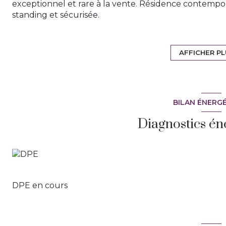
exceptionnel et rare à la vente. Résidence contempor
standing et sécurisée.
Je vous propose un appartement Duplex au premier 
Carrez habitables, une terrasse de 18m2 et un doubl
Les prestations sont magnifiques, il est exposé ple
AFFICHER P
cette Oliveraie.
Hall d'entrée avec placard, donnant sur une pièce à 
qualité entièrement équipée. La pièce ouvre sur une
Bioclimatique en Aluminium. A l'étage 2 très grande
BILAN ÉNERG
salle d'eau.
La hauteur sous plafond donne un beaucoup de cach
Diagnostics én
Les huisseries sont en Aluminium, volets roulants, des
l'appartement...
En sous-sol deux box viennent compléter le tout.
Un appartement ultra moderne au calme absolu, le c
Ange
DPE en cours