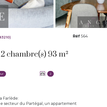
Réf
564
83210)
Appartement 3 pièce(s) 2 chambre(s) 93 m²
eur
2
a Farlède:
que secteur du Partégal, un appartement