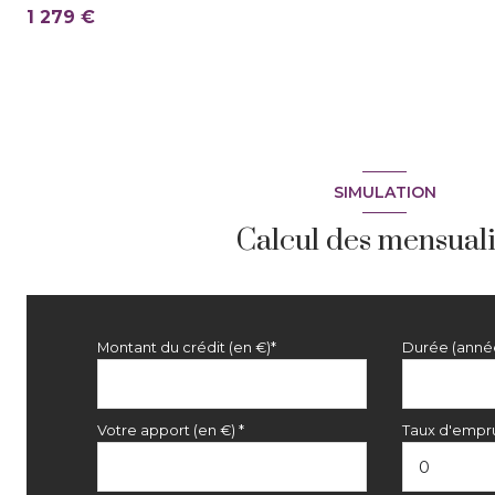
1 279 €
SIMULATION
Calcul des mensuali
Montant du crédit (en €)*
Durée (anné
Votre apport (en €) *
Taux d'empru