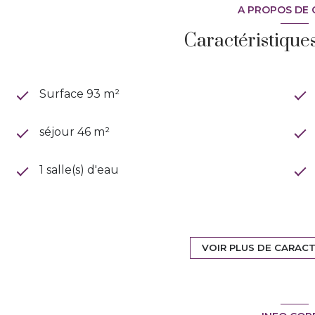
A PROPOS DE 
Caractéristique
Surface 93 m²
séjour 46 m²
1 salle(s) d'eau
cuisine américaine (équipée)
VOIR PLUS DE CARAC
2 garage(s)
1 niveau(x)