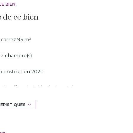
CE BIEN
s de ce bien
carrez 93 m²
2 chambre(s)
construit en 2020
Chauffage individuel : air pulsé
(climatisation)
TÉRISTIQUES
exposition Sud
1er étage