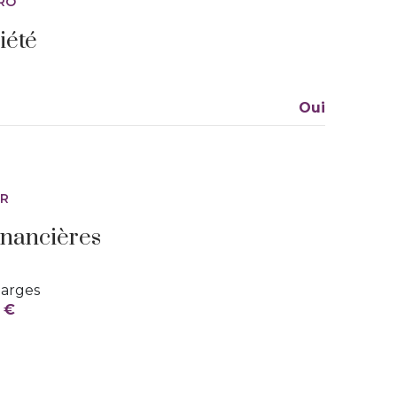
RO
ascenseur
iété
terrasse
Oui
ER
inancières
arges
 €