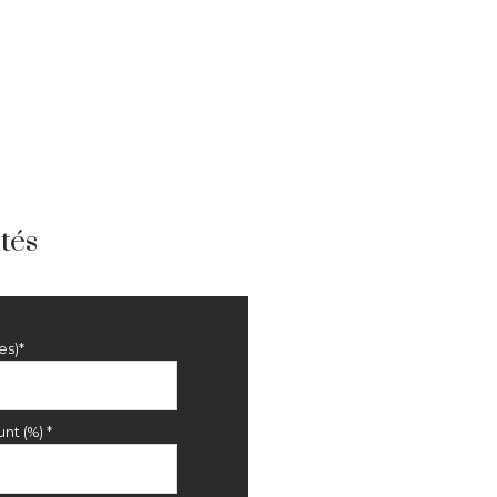
tés
es)*
nt (%) *