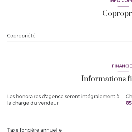
INFO COP
1 étage(s)
Copropr
vue Oliveraie centenaire
Copropriété
quartier Partégal
FINANCI
Informations f
Les honoraires d'agence seront intégralement à
Ch
la charge du vendeur
85
Taxe foncière annuelle