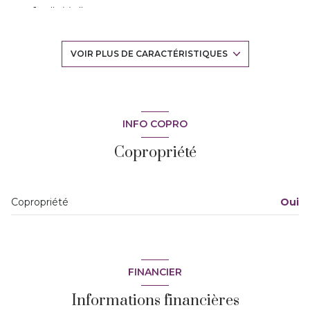
1 salle(s) d'eau
construit en 1967
VOIR PLUS DE CARACTÉRISTIQUES
cuisine séparée (équipée)
Chauffage individuel : air pulsé (climatisation)
INFO COPRO
Copropriété
exposition Sud
3 niveau(x)
Copropriété
Oui
2ème étage
3 étage(s)
FINANCIER
vue DOMINANTE
Informations financières