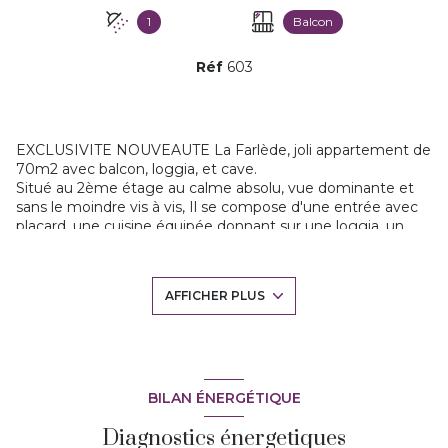
1
Balcon
Réf
603
EXCLUSIVITE NOUVEAUTE La Farlède, joli appartement de
70m2 avec balcon, loggia, et cave.
Situé au 2ème étage au calme absolu, vue dominante et
sans le moindre vis à vis,
Il se compose d'une entrée avec
placard, une cuisine équipée donnant sur une loggia, un
beau séjour (lumineux) traversant de 30m2 ouvrant sur un
balcon de 9m2 au SUD.
2 chambres, wc indépendant, et salle d'eau.
AFFICHER PLUS
L'appartement est très bien entretenu, il dispose d'une
climatisation réversible dans le salon et chambre.
La résidence très bien située, avec stationnement aisé, au
calme absolu, proche des commodités et écoles à pieds.
A voir rapidement , votre contact FLORENCE soldano EI
Agent commercial immatriculé au RSAC de TOULON sous
BILAN ÉNERGÉTIQUE
le numéro 817 486 178. Les honoraires sont à la charge du
Diagnostics énergetiques
vendeur.