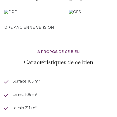
Sud. Et tout se fait à pied depuis ce bien.
Climatisation réversible, poele à granules, forage, volets
roulants... Pas de charge. Un bien très rare à la vente. A
visiter avec Marie-ange
DPE ANCIENNE VERSION
A PROPOS DE CE BIEN
Caractéristiques de ce bien
Surface 105 m²
carrez 105 m²
terrain 211 m²