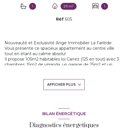
1
211 m²
1
Réf
605
Nouveauté et Exclusivité Ange Immobilier La Farlède:
Vous présente ce spacieux appartement au centre ville
tout en étant au calme absolu!
Il propose 105m2 habitables loi Carrez (125 en tout) avec 3
chambres, 15m2 de véranda, un garage de 25m2 et un
jardin privatif de 211m2 puis 2 places de stationnement
privatives.
Ce rez de villa est magnifique, de très beaux espaces, d'un
AFFICHER PLUS
entretien irréprochable. Absolument aucun travaux à
prévoir et tout est de plain-pied.
Le séjour avec cuisine ouverte équipée donnent sur
terrasse et véranda, cellier buanderie. 3 chambres entre 13
et 16m2, de nombreux placards, une salle de bains avec
douche et baignoire.
BILAN ÉNERGÉTIQUE
Très grand garage attenant et de quoi stationner plusieurs
Diagnostics énergetiques
véhicules en extérieur. Le jardin est paysagé, exposition