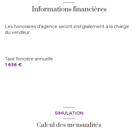
Informations financières
1 étage(s)
vue Jardin
Les honoraires d'agence seront intégralement à la charge
du vendeur
terrasse
arboré
Taxe foncière annuelle
1 656 €
quartier Centre ville
SIMULATION
Calcul des mensualités