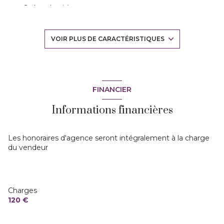
2 chambre(s)
1 salle(s) d'eau
VOIR PLUS DE CARACTÉRISTIQUES
construit en 1969
cuisine séparée
FINANCIER
Informations financières
Chauffage collectif : radiateur (gaz)
exposition Sud
Les honoraires d'agence seront intégralement à la charge
du vendeur
2ème étage
2 étage(s)
Charges
120 €
balcon