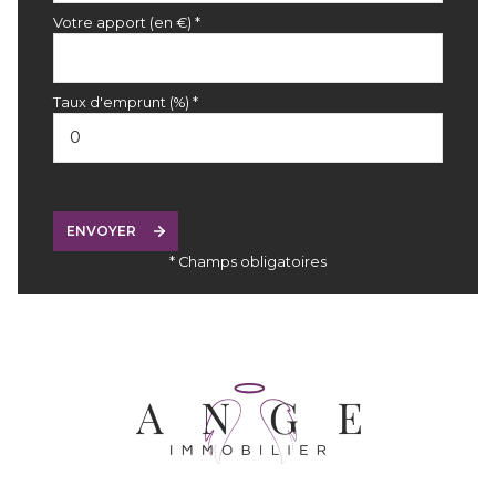
Votre apport (en €) *
Taux d'emprunt (%) *
ENVOYER
* Champs obligatoires