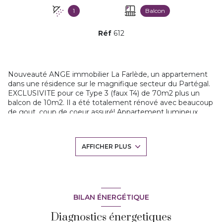
1
Balcon
Réf
612
Nouveauté ANGE immobilier La Farlède, un appartement
dans une résidence sur le magnifique secteur du Partégal.
EXCLUSIVITE pour ce Type 3 (faux T4) de 70m2 plus un
balcon de 10m2. Il a été totalement rénové avec beaucoup
de gout, coup de coeur assuré! Appartement lumineux,
spacieux et traversant, au second et dernier étage (ss
ascenseur).
Hall d'entrée placard, séjour spacieux et agréable avec une
AFFICHER PLUS
grande baie vitrée qui donne sur le balcon, cuisine
attenante contemporaine équipée. Une loggia pour la
buanderie. Espace nuit avec deux chambres, une salle
d'eau et un wc indépendant. En plus une pièce avec
dressing aménagé et bureau. Appartement très bien
agencé.
BILAN ÉNERGÉTIQUE
Il est exposé plein Sud, au calme! Le stationnement est
Diagnostics énergetiques
libre et accessible. Les charges sont correctes puisque le