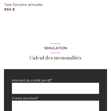
Taxe foncière annuelle
quartier Partégal
950 €
SIMULATION
Calcul des mensualités
Montant du crédit (en €)*
Durée (années)*