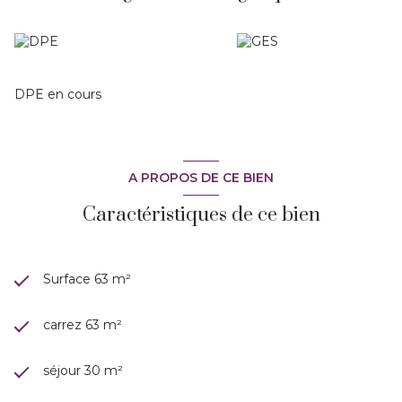
Il est dans le moindre détail, un appartement contemporain
et très appreté.
De faibles charges, aux dernières normes énergétiques et
toutes les garanties constructeur. A visiter avec Marie-ange
DPE en cours
A PROPOS DE CE BIEN
Caractéristiques de ce bien
Surface 63 m²
carrez 63 m²
séjour 30 m²