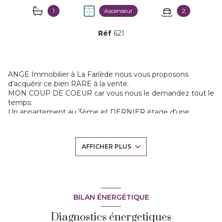
1
Ascenseur
2
Réf
621
ANGE Immobilier à La Farlède nous vous proposons
d'acquérir ce bien RARE à la vente.
MON COUP DE COEUR car vous nous le demandez tout le
temps:
Un appartement au 3ème et DERNIER étage d'une
résidence standing de 2021 avec magnifique terrasse et 2
parkings privés!
Résidence sécurisée avec ascenseur, dans le centre ville, et
AFFICHER PLUS
au calme proche de toutes commodités.
Cet appartement est spacieux lumineux et dispose de
belles prestations.
Un hall d'entrée avec placard, le séjour très confortable de
30m2 avec cuisine américaine équipée, ouvrant sur une
terrasse exposée Sud de 12,5m2.
BILAN ÉNERGÉTIQUE
Un espace nuit de deux chambres avec placards et une
Diagnostics énergetiques
salle de bains.