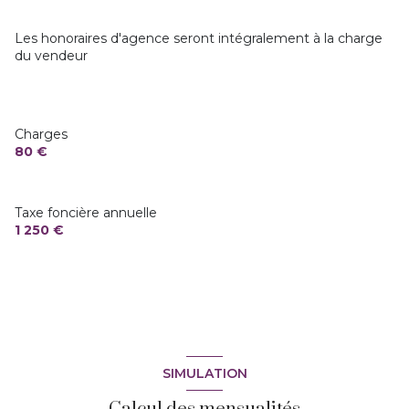
ascenseur
Les honoraires d'agence seront intégralement à la charge
du vendeur
vue Dégagée
terrasse
Charges
80 €
visiophone
interphone
Taxe foncière annuelle
1 250 €
quartier Centre ville
accès handicapé
SIMULATION