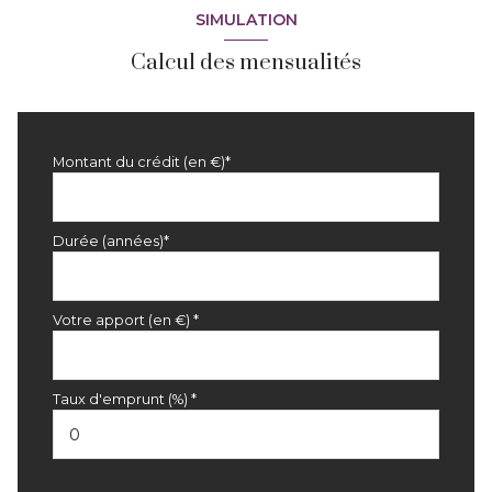
SIMULATION
Calcul des mensualités
Montant du crédit (en €)*
Durée (années)*
Votre apport (en €) *
Taux d'emprunt (%) *