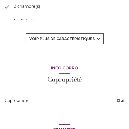
2 chambre(s)
1 salle(s) de bain
construit en 1985
VOIR PLUS DE CARACTÉRISTIQUES
cuisine américaine (semi-équipée)
Chauffage individuel : convecteur (electrique)
INFO COPRO
Copropriété
1 garage(s)
exposition Est-Ouest
Copropriété
Oui
2ème étage
2 étage(s)