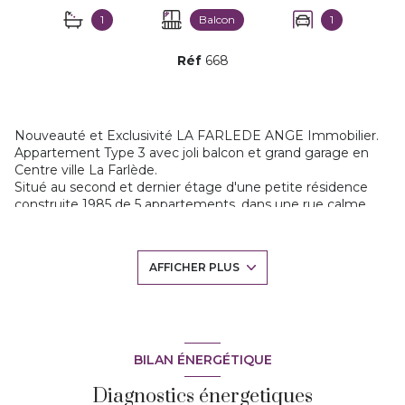
1
Balcon
1
Réf
668
Nouveauté et Exclusivité LA FARLEDE ANGE Immobilier.
Appartement Type 3 avec joli balcon et grand garage en
Centre ville La Farlède.
Situé au second et dernier étage d'une petite résidence
construite 1985 de 5 appartements, dans une rue calme
avec une vue dégagée.
Il propose une agréable superficie de 52m2, hall d'entrée
avec salon et cuisine ouverte, ouvrant sur un balcon de
AFFICHER PLUS
7m2 avec vue magnifique! Un espace nuit de 2 chambres
et une salle de bains. Appartement traversant et
extremement lumineux. Il a été rénové, il est très propre.
Le vrai plus un garage de 19m2.
Toutes les commodités à pied. Un bien rare sur notre
commune. Charges correctes avec eau froide comprise.
BILAN ÉNERGÉTIQUE
Contacter Marie-ange pour plus de renseignements.
Diagnostics énergetiques