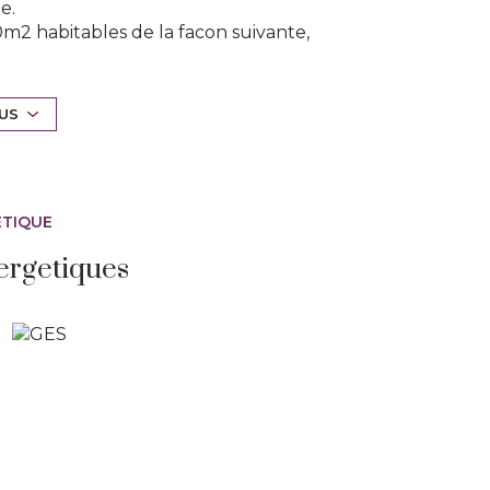
e.
m2 habitables de la facon suivante,
séjour lumineux de 26m2 exposé Sud-Est
a partie nuit, 3 chambres de 9 à 12m2 et une
t une terrasse de 16m2.
LUS
éable et la maison de plain-pied un vrai atout. A
, Ange Immobilier.
ÉTIQUE
ergetiques