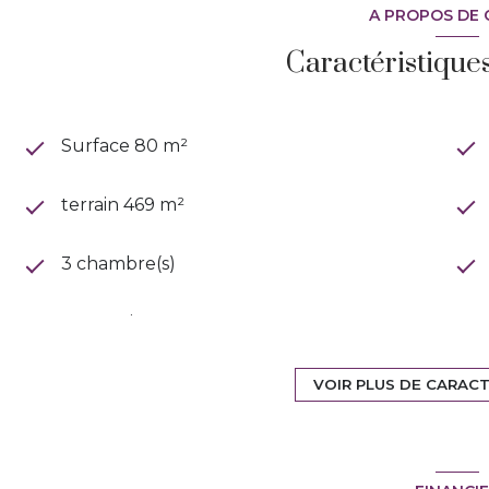
A PROPOS DE 
Caractéristique
Surface 80 m²
terrain 469 m²
3 chambre(s)
construit en 1982
Chauffage individuel : convecteur
VOIR PLUS DE CARAC
(electrique)
1 parking(s)