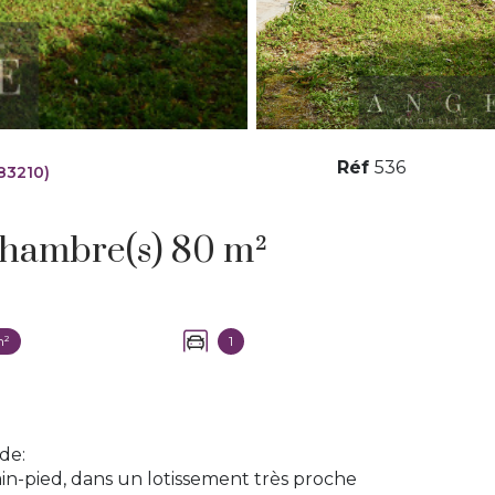
Réf
536
83210)
Maison 4 pièce(s) 3 chambre(s) 80 m²
m²
1
de:
ain-pied, dans un lotissement très proche