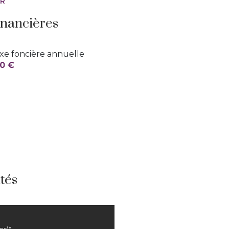
ER
inancières
xe foncière annuelle
0 €
tés