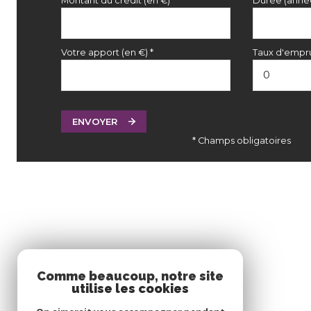
Montant du crédit (en €)*
Durée (anné
Votre apport (en €) *
Taux d'empru
ENVOYER
* Champs obligatoires
Comme beaucoup, notre site
utilise les cookies