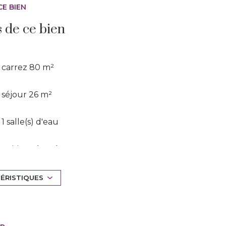
CE BIEN
s de ce bien
carrez 80 m²
séjour 26 m²
1 salle(s) d'eau
cuisine séparée
TÉRISTIQUES
1 garage(s)
exposition Sud-Est