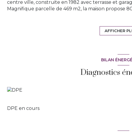
centre ville, construite en 1982 avec terrasse et garag
Magnifique parcelle de 469 m2, la maison propose 80
un hall d'entrée avec accès au garage de 15m2, un 
donnant sur terrasse et jardin, une cuisine. Et pour l
salle d'eau. Un garage de 15m2 plus une mezzanine e
AFFICHER P
Le terrain est plat et cloturé, la parcelle est très agr
visiter dès que possible. Nous sommes à votre écoute
BILAN ÉNERG
Diagnostics én
DPE en cours