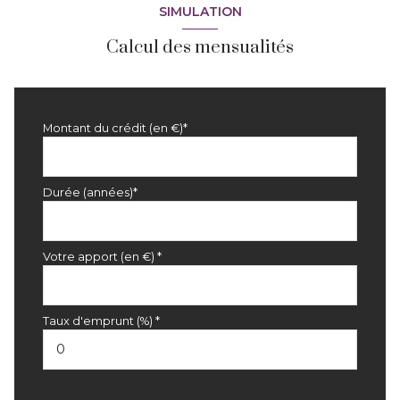
SIMULATION
Calcul des mensualités
Montant du crédit (en €)*
Durée (années)*
Votre apport (en €) *
Taux d'emprunt (%) *