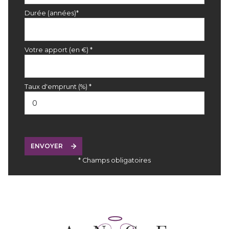
Durée (années)*
Votre apport (en €) *
Taux d'emprunt (%) *
ENVOYER
* Champs obligatoires