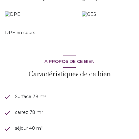
agencée et au goût du jour.
A visiter rapidement. Faibles charges.
Votre contact: Florence SOLDANO, EI Agent commercial
immatriculé au RSAC de TOULON sous le numéro 817 486
178. Les honoraires sont à la charge du vendeur.
DPE en cours
A PROPOS DE CE BIEN
Caractéristiques de ce bien
Surface 78 m²
carrez 78 m²
séjour 40 m²