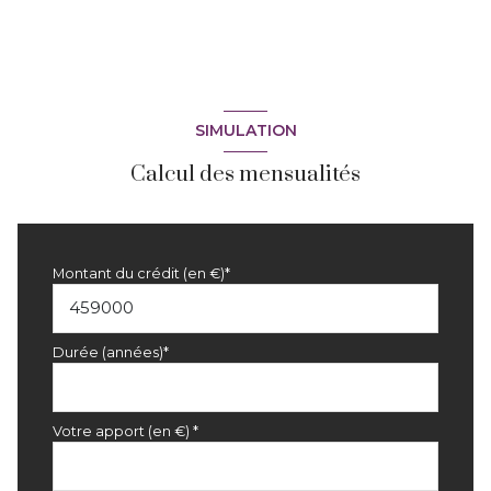
SIMULATION
Calcul des mensualités
Montant du crédit (en €)*
Durée (années)*
Votre apport (en €) *