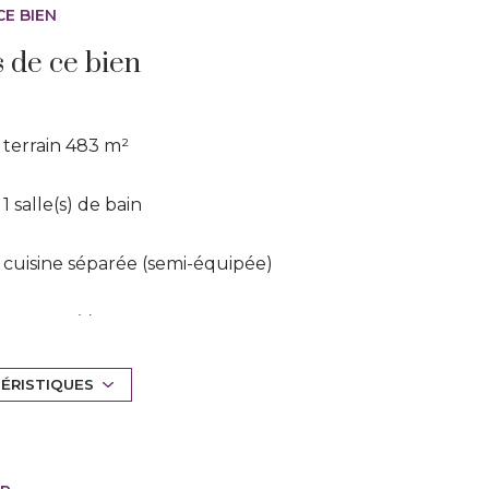
CE BIEN
s de ce bien
terrain 483 m²
1 salle(s) de bain
cuisine séparée (semi-équipée)
1 garage(s)
vue résidentielle
TÉRISTIQUES
arboré