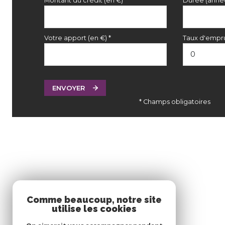
Montant du crédit (en €)*
Durée (anné
Votre apport (en €) *
Taux d'empru
ENVOYER
* Champs obligatoires
Comme beaucoup, notre site
utilise les cookies