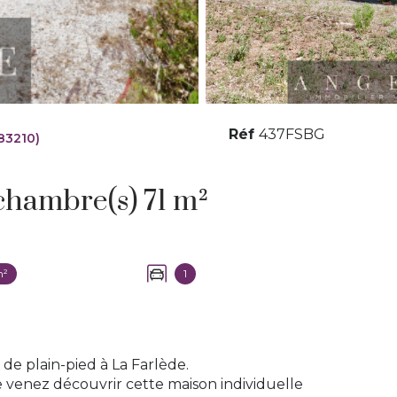
Réf
437FSBG
83210)
Maison 3 pièce(s) 2 chambre(s) 71 m²
m²
1
de plain-pied à La Farlède.
venez découvrir cette maison individuelle