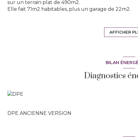
sur un terrain plat de 490m2.
Elle fait 71m2 habitables, plus un garage de 22m2.
Hall d'entrée, séjour, cuisine séparée, salle de bain
attenant de 22m2.
Le terrain est piscinable et la maison nécessite des trav
AFFICHER P
30.000€). Possibilité aussi d'agrandissement.
Au calme absolu, sans vis à vis et environnement très
Secteur prisé!
Les visites auront lieu Mercredi 30 Juin par creneau h
BILAN ÉNERG
A visiter rapidement avec l'agence Ange Immobilier
Diagnostics én
DPE ANCIENNE VERSION