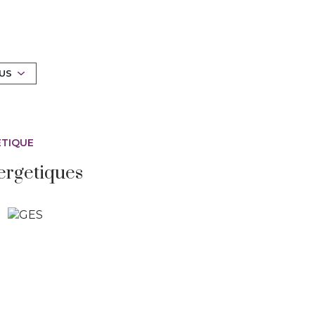
s et deux très grandes chambres. Garage
aux (vitrage, isolation, sanitaires environ
LUS
 agréable, non loin du centre à pieds.
oraire.
ÉTIQUE
 contactez Florence SOLDANO 06.63.00.90.11
ergetiques