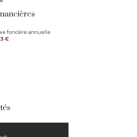
ER
inancières
xe foncière annuelle
3 €
tés