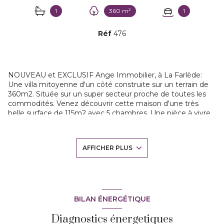
1
360 m²
1
Réf
476
NOUVEAU et EXCLUSIF Ange Immobilier, à La Farlède:
Une villa mitoyenne d'un côté construite sur un terrain de
360m2. Située sur un super secteur proche de toutes les
commodités. Venez découvrir cette maison d'une très
belle surface de 115m2 avec 5 chambres. Une pièce à vivre
lumineuse de 41m2, une cuisine moderne récente équipée
donnant sur la terrasse avec des baies à galandage. Une
chambre en rez de chaussée et un wc. A l'étage 4
AFFICHER PLUS
chambres spacieuses de 10 à 15m2 pour la plus grande,
toutes avec placards. Une salle de bains et un wc. Un
important vide sanitaire permet de stocker, et vous entrez
un véhicule sur le terrain cloturé. Une très jolie maison aux
volumes agréables, elle est climatisée, bien isolée,
électricité aux normes, menuiseries en alu au rdc.... A
BILAN ÉNERGÉTIQUE
découvrir rapidement avec Marie-ange 06.42.66.66.54
Diagnostics énergetiques