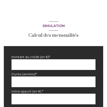
vue Agréable
terrasse
SIMULATION
Calcul des mensualités
Montant du crédit (en €)*
Durée (années)*
Votre apport (en €) *