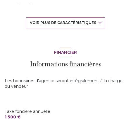
séjour 41 m²
5 chambre(s)
VOIR PLUS DE CARACTÉRISTIQUES
1 salle(s) de bain
construit en 1981
FINANCIER
Informations financières
cuisine américaine (équipée)
1 parking(s)
Les honoraires d'agence seront intégralement à la charge
du vendeur
exposition Sud
1 côté(s) mitoyen(s)
Taxe foncière annuelle
1 500 €
1 niveau(x)