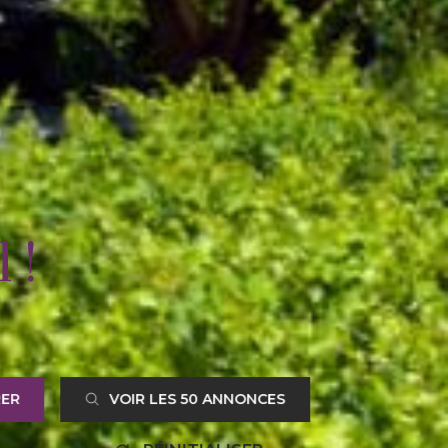
 !
RER
VOIR LES
50
ANNONCES