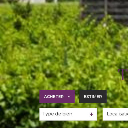
T
ACHETER
ESTIMER
Type de bien
De l'ancien