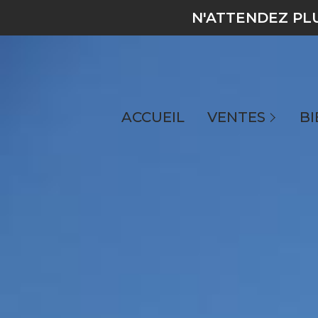
N'ATTENDEZ PL
toutes nos annonces
maisons
ACCUEIL
VENTES
BI
appartements
terrains