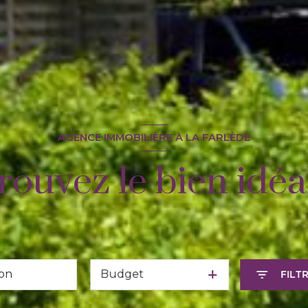
AGENCE IMMOBILIÈRE À LA FARLÈDE
rouvez le bien idéal
Budget
FILT