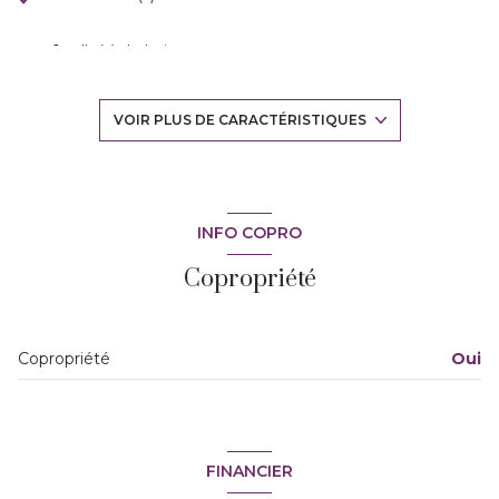
1 salle(s) de bain
construit en 1963
VOIR PLUS DE CARACTÉRISTIQUES
cuisine séparée (équipée)
Chauffage individuel : radiateur (electrique)
INFO COPRO
Copropriété
exposition Sud
8 niveau(x)
Copropriété
Oui
4ème étage
8 étage(s)
FINANCIER