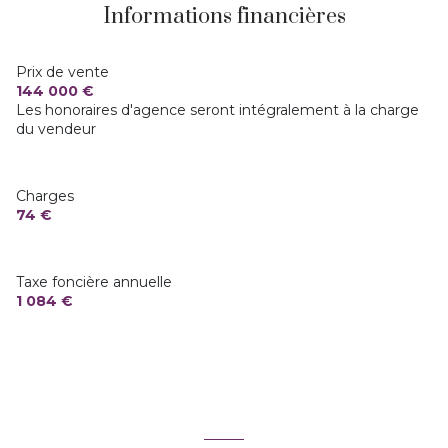
ascenseur
Informations financières
vue DOMINANTE
Prix de vente
144 000 €
cave
Les honoraires d'agence seront intégralement à la charge
du vendeur
balcon
Charges
arboré
74 €
Taxe foncière annuelle
1 084 €