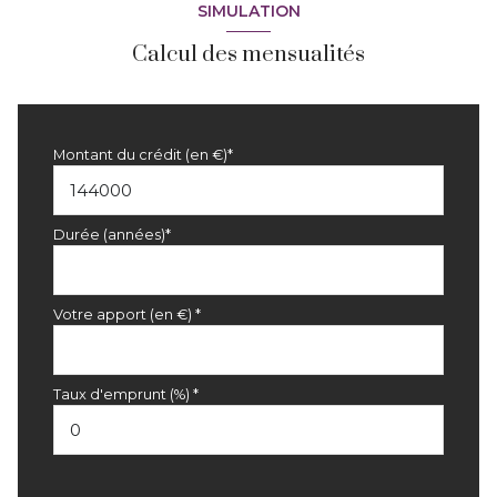
SIMULATION
Calcul des mensualités
Montant du crédit (en €)*
Durée (années)*
Votre apport (en €) *
Taux d'emprunt (%) *