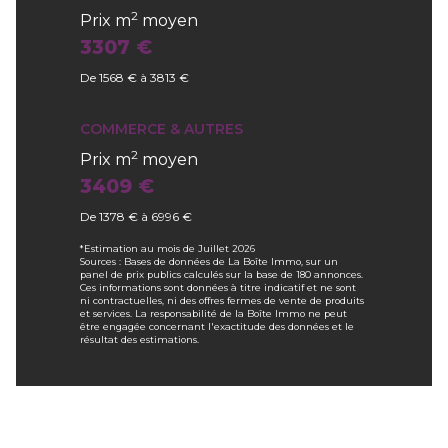
2
Prix m
moyen
3307 €
De 1568 € à 3813 €
COMMERCE & AUTRES
2
Prix m
moyen
3409 €
De 1378 € à 6996 €
*Estimation au mois de Juillet 2026
Sources : Bases de données de La Boîte Immo, sur un
panel de prix publics calculés sur la base de 180 annonces.
Ces informations sont données à titre indicatif et ne sont
ni contractuelles, ni des offres fermes de vente de produits
et services. La responsabilité de la Boîte Immo ne peut
être engagée concernant l'exactitude des données et le
résultat des estimations.