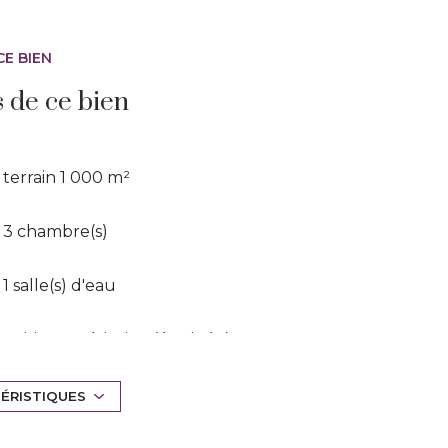
cial immatriculé au RSAC de TOULON sous le
 du vendeur.
CE BIEN
s de ce bien
terrain 1 000 m²
3 chambre(s)
1 salle(s) d'eau
cuisine américaine (équipée)
TÉRISTIQUES
1 garage(s)