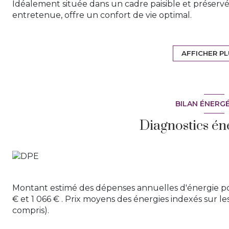
Idéalement située dans un cadre paisible et préservé,
entretenue, offre un confort de vie optimal.
Un intérieur spacieux, lumineux et clé en main pour
terrain de 1000m2.
Magnifique salon spacieux de 60 m², alliant confort et 
AFFICHER P
Cuisine moderne avec îlot central, entièrement équip
3 grandes chambres confortables (15 m², 12,5 m² et 13
Salle de bains élégante, avec douche et baignoire, 
Cellier attenant à la cuisine, pour un rangement opti
BILAN ÉNERG
Des extérieurs soignés et parfaitement aménagés
Terrain plat et arboré, sans vis-à-vis, offrant calme et
Diagnostics én
m²), idéales pour vos repas en extérieur et moments
Piscine de 6 x 3,5 m, intégrée harmonieusement à l’
Abri de jardin isolé avec électricité, pratique pour 
Des prestations de qualité pour un confort optima
économique de l’eau chaude.
Climatisation réversible dans le salon, garantissant co
Montant estimé des dépenses annuelles d'énergie p
Aucun travaux à prévoir, aussi bien à l’intérieur qu’à
€ et 1 066 € . Prix moyens des énergies indexés sur 
commerces, combinant praticité et sérénité.
compris).
Maison construite selon la norme RT2012 et toujours
RARE A LA VENTE