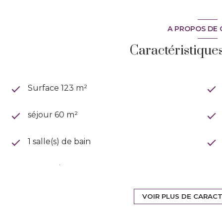
Votre contact: Florence SOLDANO, EI Agent commer
numéro 817 486 178. Les honoraires sont à la charge
A PROPOS DE 
Caractéristique
Surface 123 m²
séjour 60 m²
1 salle(s) de bain
construit en 2018
Chauffage individuel : air pulsé
VOIR PLUS DE CARAC
(climatisation)