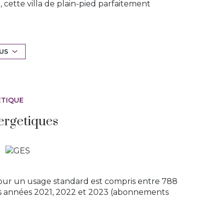
 cette villa de plain-pied parfaitement
 123 m² habitables, parfaitement agencés sur
convivialité.
LUS
ée et fonctionnelle.
 m²)
wc indépendant
mal.
ÉTIQUE
 intimité. Deux grandes terrasses (38 m² et 31
ergetiques
 de détente.
environnement.
du rangement ou un atelier, et GARAGE.
l Ballon thermodynamique pour une gestion
nfort
our un usage standard est compris entre 788
 l’extérieur, proximité immédiate des
les années 2021, 2022 et 2023 (abonnements
 couverte par la garantie décennale.