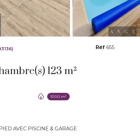
Réf
655
3136)
Maison 4 pièce(s) 3 chambre(s) 123 m²
1000 m²
PIED AVEC PISCINE & GARAGE