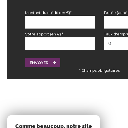
Montant du crédit (en €)*
Durée (anné
Votre apport (en €) *
Taux d'empru
ENVOYER
* Champs obligatoires
Comme beaucoup, notre site