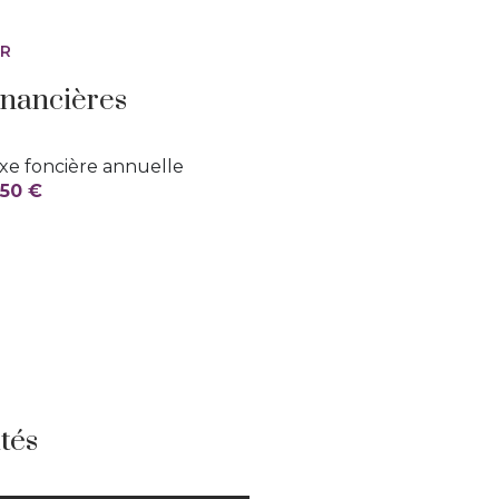
arboré
ER
inancières
xe foncière annuelle
550 €
tés