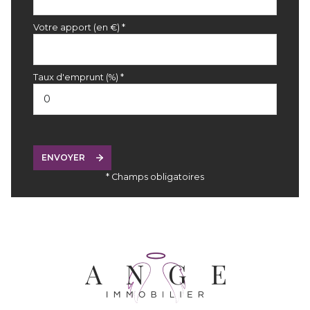
Votre apport (en €) *
Taux d'emprunt (%) *
ENVOYER
* Champs obligatoires