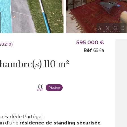
595 000 €
83210)
Réf
694a
Maison 3 pièce(s) 2 chambre(s) 110 m²
Piscine
a Farlède Partégal:
ein d’une
résidence de standing sécurisée