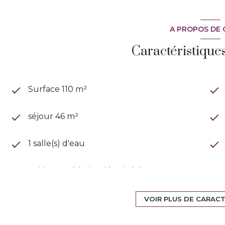
A PROPOS DE 
Caractéristique
Surface 110 m²
séjour 46 m²
1 salle(s) d'eau
cuisine américaine (équipée)
2 parking(s)
VOIR PLUS DE CARAC
2 côté(s) mitoyen(s)