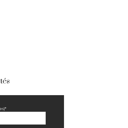
tés
es)*