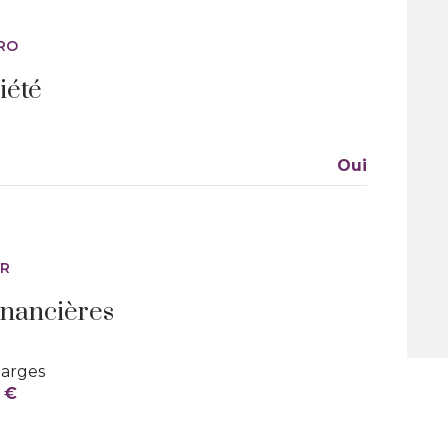
RO
visiophone
iété
quartier Partégal
Oui
ER
inancières
arges
 €