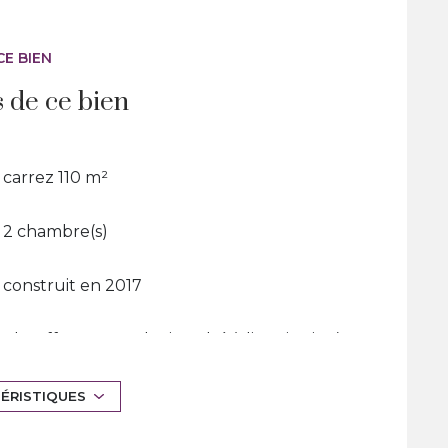
CE BIEN
s de ce bien
carrez 110 m²
2 chambre(s)
construit en 2017
Chauffage central : air pulsé (climatisation)
exposition Sud
TÉRISTIQUES
vue Oliveraie Coudon