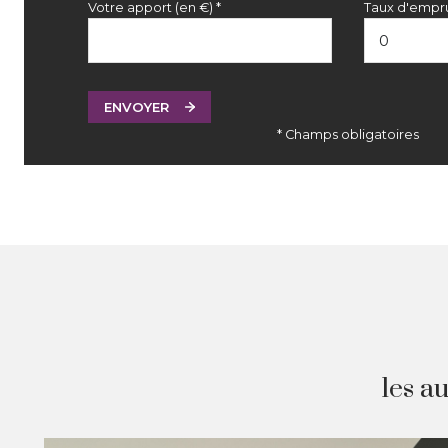
Votre apport (en €) *
Taux d'empru
ENVOYER
* Champs obligatoires
les a