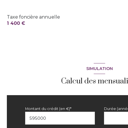
Taxe foncière annuelle
1 400 €
SIMULATION
Calcul des mensuali
Montant du crédit (en €)*
Durée (anné